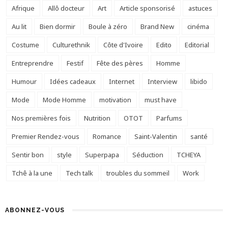
Afrique
Allô docteur
Art
Article sponsorisé
astuces
Au lit
Bien dormir
Boule à zéro
Brand New
cinéma
Costume
Culturethnik
Côte d'Ivoire
Edito
Editorial
Entreprendre
Festif
Fête des pères
Homme
Humour
Idées cadeaux
Internet
Interview
libido
Mode
Mode Homme
motivation
must have
Nos premières fois
Nutrition
OTOT
Parfums
Premier Rendez-vous
Romance
Saint-Valentin
santé
Sentir bon
style
Superpapa
Séduction
TCHEYA
Tchê à la une
Tech talk
troubles du sommeil
Work
ABONNEZ-VOUS