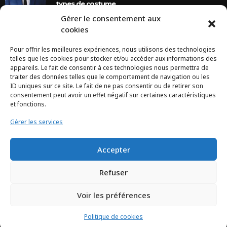
types de costume
Gérer le consentement aux
8 Ans Ago
cookies
Pour offrir les meilleures expériences, nous utilisons des technologies
INSTAGRAM
telles que les cookies pour stocker et/ou accéder aux informations des
appareils. Le fait de consentir à ces technologies nous permettra de
traiter des données telles que le comportement de navigation ou les
Configuration error or no pictures...
ID uniques sur ce site. Le fait de ne pas consentir ou de retirer son
consentement peut avoir un effet négatif sur certaines caractéristiques
et fonctions.
Gérer les services
Accepter
Refuser
Voir les préférences
TCHEYA © 2017 – www.tcheya.com | All rights reserved
Politique de cookies