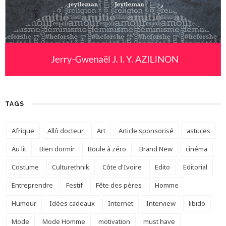
TAGS
Afrique
Allô docteur
Art
Article sponsorisé
astuces
Au lit
Bien dormir
Boule à zéro
Brand New
cinéma
Costume
Culturethnik
Côte d'Ivoire
Edito
Editorial
Entreprendre
Festif
Fête des pères
Homme
Humour
Idées cadeaux
Internet
Interview
libido
Mode
Mode Homme
motivation
must have