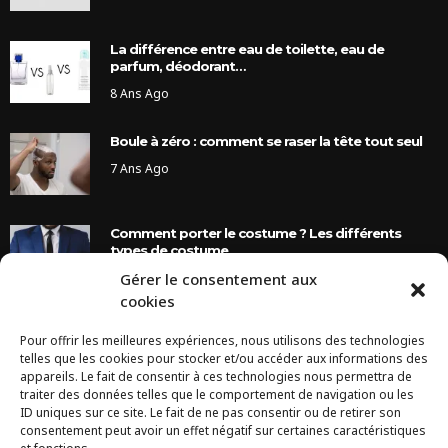
La différence entre eau de toilette, eau de
parfum, déodorant…
8 Ans Ago
Boule à zéro : comment se raser la tête tout seul
7 Ans Ago
Comment porter le costume ? Les différents
types de costume
Gérer le consentement aux
8 Ans Ago
cookies
Pour offrir les meilleures expériences, nous utilisons des technologies
INSTAGRAM
telles que les cookies pour stocker et/ou accéder aux informations des
appareils. Le fait de consentir à ces technologies nous permettra de
traiter des données telles que le comportement de navigation ou les
Configuration error or no pictures...
ID uniques sur ce site. Le fait de ne pas consentir ou de retirer son
consentement peut avoir un effet négatif sur certaines caractéristiques