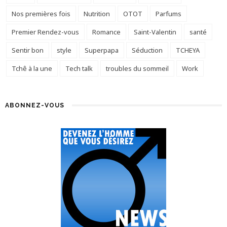
Nos premières fois
Nutrition
OTOT
Parfums
Premier Rendez-vous
Romance
Saint-Valentin
santé
Sentir bon
style
Superpapa
Séduction
TCHEYA
Tchê à la une
Tech talk
troubles du sommeil
Work
ABONNEZ-VOUS