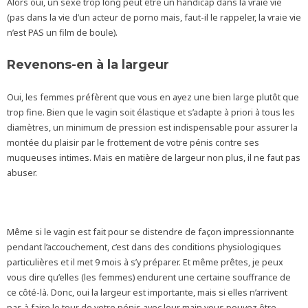
Alors oui, un sexe trop long peut être un handicap dans la vraie vie
(pas dans la vie d’un acteur de porno mais, faut-il le rappeler, la vraie vie
n’est PAS un film de boule).
Revenons-en à la largeur
Oui, les femmes préfèrent que vous en ayez une bien large plutôt que
trop fine. Bien que le vagin soit élastique et s’adapte à priori à tous les
diamètres, un minimum de pression est indispensable pour assurer la
montée du plaisir par le frottement de votre pénis contre ses
muqueuses intimes. Mais en matière de largeur non plus, il ne faut pas
abuser.
Même si le vagin est fait pour se distendre de façon impressionnante
pendant l’accouchement, c’est dans des conditions physiologiques
particulières et il met 9 mois à s’y préparer. Et même prêtes, je peux
vous dire qu’elles (les femmes) endurent une certaine souffrance de
ce côté-là. Donc, oui la largeur est importante, mais si elles n’arrivent
pas à faire le tour de votre pénis avec leur main vous pouvez être