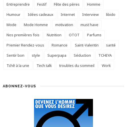
Entreprendre
Festif
Fête des pères
Homme
Humour
Idées cadeaux
Internet
Interview
libido
Mode
Mode Homme
motivation
must have
Nos premières fois
Nutrition
OTOT
Parfums
Premier Rendez-vous
Romance
Saint-Valentin
santé
Sentir bon
style
Superpapa
Séduction
TCHEYA
Tchê à la une
Tech talk
troubles du sommeil
Work
ABONNEZ-VOUS