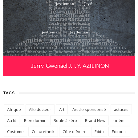
TAGS
Afrique
Allô docteur
Art
Article sponsorisé
astuces
Au lit
Bien dormir
Boule à zéro
Brand New
cinéma
Costume
Culturethnik
Côte d'Ivoire
Edito
Editorial