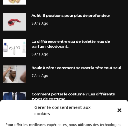
Au lit : 5 positions pour plus de profondeur
8 Ans Ago
La différence entre eau de toilette, eau de
parfum, déodorant…
8 Ans Ago
Boule à zéro : comment se raser la tête tout seul
7 Ans Ago
Comment porter le costume ? Les différents
types de costume
Gérer le consentement aux
8 Ans Ago
cookies
Pour offrir les meilleures expériences, nous utilisons des technologies
INSTAGRAM