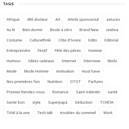
TAGS
Afrique
Allô docteur
Art
Article sponsorisé
astuces
Au lit
Bien dormir
Boule à zéro
Brand New
cinéma
Costume
Culturethnik
Côte d'Ivoire
Edito
Editorial
Entreprendre
Festif
Fête des pères
Homme
Humour
Idées cadeaux
Internet
Interview
libido
Mode
Mode Homme
motivation
must have
Nos premières fois
Nutrition
OTOT
Parfums
Premier Rendez-vous
Romance
Saint-Valentin
santé
Sentir bon
style
Superpapa
Séduction
TCHEYA
Tchê à la une
Tech talk
troubles du sommeil
Work