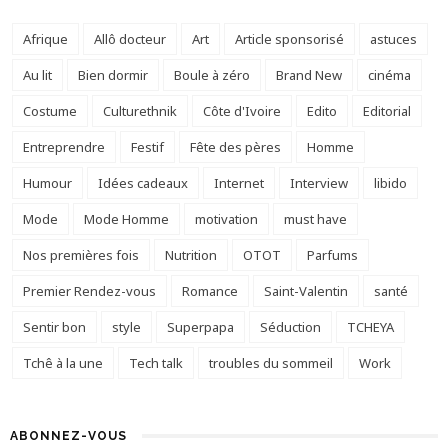
Afrique
Allô docteur
Art
Article sponsorisé
astuces
Au lit
Bien dormir
Boule à zéro
Brand New
cinéma
Costume
Culturethnik
Côte d'Ivoire
Edito
Editorial
Entreprendre
Festif
Fête des pères
Homme
Humour
Idées cadeaux
Internet
Interview
libido
Mode
Mode Homme
motivation
must have
Nos premières fois
Nutrition
OTOT
Parfums
Premier Rendez-vous
Romance
Saint-Valentin
santé
Sentir bon
style
Superpapa
Séduction
TCHEYA
Tchê à la une
Tech talk
troubles du sommeil
Work
ABONNEZ-VOUS