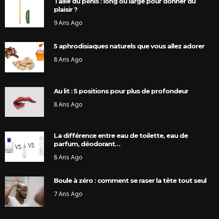
Taille du pénis : long ou large pour donner du
plaisir ?
9 Ans Ago
5 aphrodisiaques naturels que vous allez adorer
8 Ans Ago
Au lit : 5 positions pour plus de profondeur
8 Ans Ago
La différence entre eau de toilette, eau de
parfum, déodorant…
8 Ans Ago
Boule à zéro : comment se raser la tête tout seul
7 Ans Ago