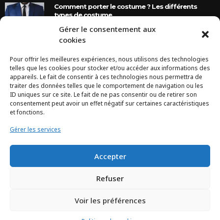
Comment porter le costume ? Les différents
types de costume
Gérer le consentement aux
8 Ans Ago
cookies
Pour offrir les meilleures expériences, nous utilisons des technologies
INSTAGRAM
telles que les cookies pour stocker et/ou accéder aux informations des
appareils. Le fait de consentir à ces technologies nous permettra de
traiter des données telles que le comportement de navigation ou les
Configuration error or no pictures...
ID uniques sur ce site. Le fait de ne pas consentir ou de retirer son
consentement peut avoir un effet négatif sur certaines caractéristiques
et fonctions.
Gérer les services
Accepter
Refuser
Voir les préférences
TCHEYA © 2017 – www.tcheya.com | All rights reserved