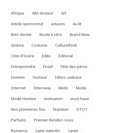
Afrique
Allô docteur
Art
Article sponsorisé
astuces
Au lit
Bien dormir
Boule à zéro
Brand New
cinéma
Costume
Culturethnik
Côte d'Ivoire
Edito
Editorial
Entreprendre
Festif
Fête des pères
Homme
Humour
Idées cadeaux
Internet
Interview
libido
Mode
Mode Homme
motivation
must have
Nos premières fois
Nutrition
OTOT
Parfums
Premier Rendez-vous
Romance
Saint-Valentin
santé