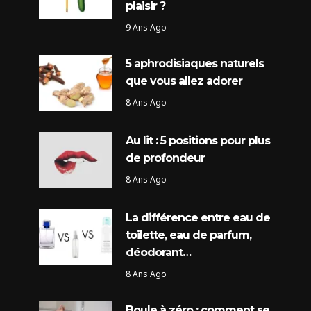
plaisir ?
9 Ans Ago
5 aphrodisiaques naturels
que vous allez adorer
8 Ans Ago
Au lit : 5 positions pour plus
de profondeur
8 Ans Ago
La différence entre eau de
toilette, eau de parfum,
déodorant…
8 Ans Ago
Boule à zéro : comment se