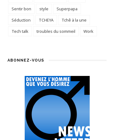
Sentir bon
style
Superpapa
Séduction
TCHEYA
Tchê à la une
Tech talk
troubles du sommeil
Work
ABONNEZ-VOUS