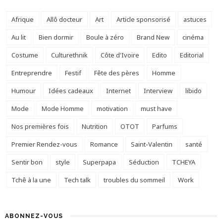
Afrique
Allô docteur
Art
Article sponsorisé
astuces
Au lit
Bien dormir
Boule à zéro
Brand New
cinéma
Costume
Culturethnik
Côte d'Ivoire
Edito
Editorial
Entreprendre
Festif
Fête des pères
Homme
Humour
Idées cadeaux
Internet
Interview
libido
Mode
Mode Homme
motivation
must have
Nos premières fois
Nutrition
OTOT
Parfums
Premier Rendez-vous
Romance
Saint-Valentin
santé
Sentir bon
style
Superpapa
Séduction
TCHEYA
Tchê à la une
Tech talk
troubles du sommeil
Work
ABONNEZ-VOUS