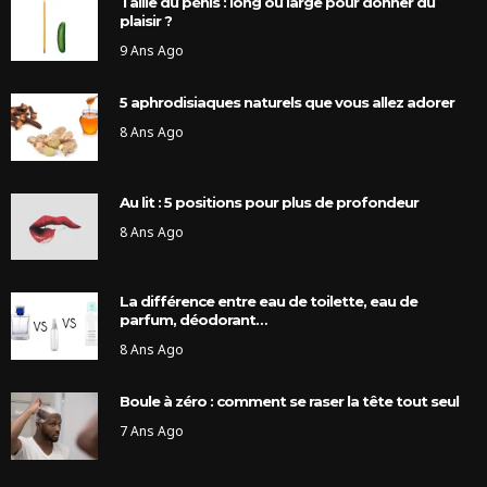
Taille du pénis : long ou large pour donner du
plaisir ?
9 Ans Ago
5 aphrodisiaques naturels que vous allez adorer
8 Ans Ago
Au lit : 5 positions pour plus de profondeur
8 Ans Ago
La différence entre eau de toilette, eau de
parfum, déodorant…
8 Ans Ago
Boule à zéro : comment se raser la tête tout seul
7 Ans Ago