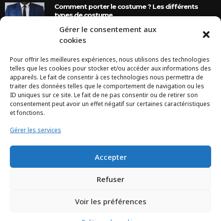
Comment porter le costume ? Les différents
types de costume
Gérer le consentement aux
8 Ans Ago
cookies
Pour offrir les meilleures expériences, nous utilisons des technologies
INSTAGRAM
telles que les cookies pour stocker et/ou accéder aux informations des
appareils. Le fait de consentir à ces technologies nous permettra de
traiter des données telles que le comportement de navigation ou les
Configuration error or no pictures...
ID uniques sur ce site. Le fait de ne pas consentir ou de retirer son
consentement peut avoir un effet négatif sur certaines caractéristiques
et fonctions.
Gérer les services
Accepter
Refuser
Voir les préférences
TCHEYA © 2017 – www.tcheya.com | All rights reserved