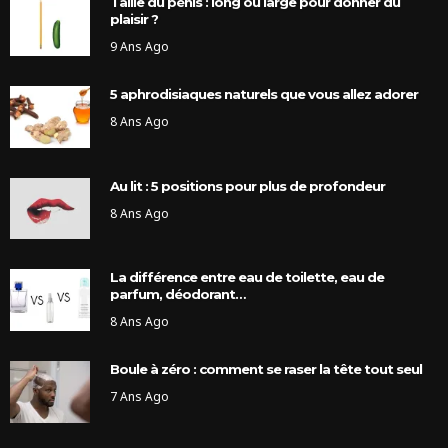
Taille du pénis : long ou large pour donner du
plaisir ?
9 Ans Ago
5 aphrodisiaques naturels que vous allez adorer
8 Ans Ago
Au lit : 5 positions pour plus de profondeur
8 Ans Ago
La différence entre eau de toilette, eau de
parfum, déodorant…
8 Ans Ago
Boule à zéro : comment se raser la tête tout seul
7 Ans Ago