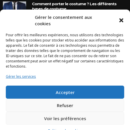
Comment porter le costume ? Les différents
types de costume
Gérer le consentement aux
8 Ans Ago
cookies
Pour offrir les meilleures expériences, nous utilisons des technologies
INSTAGRAM
telles que les cookies pour stocker et/ou accéder aux informations des
appareils. Le fait de consentir à ces technologies nous permettra de
traiter des données telles que le comportement de navigation ou les
Configuration error or no pictures...
ID uniques sur ce site. Le fait de ne pas consentir ou de retirer son
consentement peut avoir un effet négatif sur certaines caractéristiques
et fonctions.
Gérer les services
Accepter
Refuser
Voir les préférences
TCHEYA © 2017 – www.tcheya.com | All rights reserved