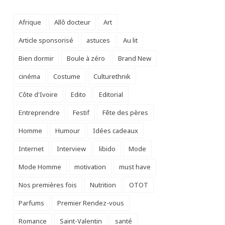
Afrique
Allô docteur
Art
Article sponsorisé
astuces
Au lit
Bien dormir
Boule à zéro
Brand New
cinéma
Costume
Culturethnik
Côte d'Ivoire
Edito
Editorial
Entreprendre
Festif
Fête des pères
Homme
Humour
Idées cadeaux
Internet
Interview
libido
Mode
Mode Homme
motivation
must have
Nos premières fois
Nutrition
OTOT
Parfums
Premier Rendez-vous
Romance
Saint-Valentin
santé