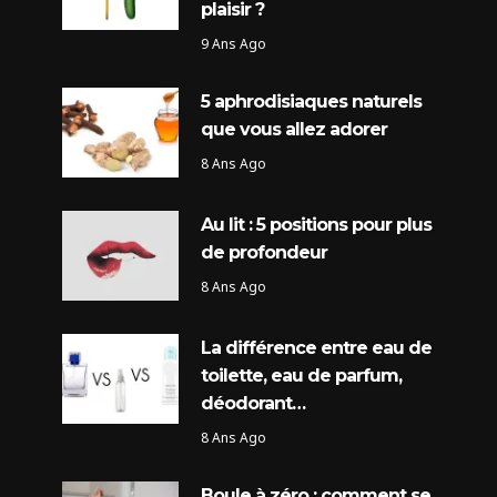
plaisir ?
9 Ans Ago
5 aphrodisiaques naturels
que vous allez adorer
8 Ans Ago
Au lit : 5 positions pour plus
de profondeur
8 Ans Ago
La différence entre eau de
toilette, eau de parfum,
déodorant…
8 Ans Ago
Boule à zéro : comment se