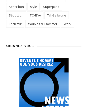
Sentir bon
style
Superpapa
Séduction
TCHEYA
Tchê à la une
Tech talk
troubles du sommeil
Work
ABONNEZ-VOUS