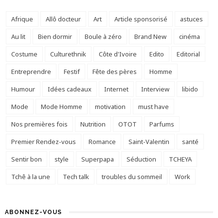
Afrique
Allô docteur
Art
Article sponsorisé
astuces
Au lit
Bien dormir
Boule à zéro
Brand New
cinéma
Costume
Culturethnik
Côte d'Ivoire
Edito
Editorial
Entreprendre
Festif
Fête des pères
Homme
Humour
Idées cadeaux
Internet
Interview
libido
Mode
Mode Homme
motivation
must have
Nos premières fois
Nutrition
OTOT
Parfums
Premier Rendez-vous
Romance
Saint-Valentin
santé
Sentir bon
style
Superpapa
Séduction
TCHEYA
Tchê à la une
Tech talk
troubles du sommeil
Work
ABONNEZ-VOUS