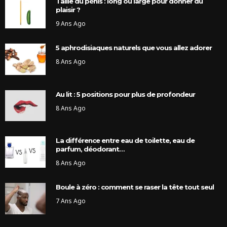
Taille du pénis : long ou large pour donner du
plaisir ?
9 Ans Ago
5 aphrodisiaques naturels que vous allez adorer
8 Ans Ago
Au lit : 5 positions pour plus de profondeur
8 Ans Ago
La différence entre eau de toilette, eau de
parfum, déodorant…
8 Ans Ago
Boule à zéro : comment se raser la tête tout seul
7 Ans Ago