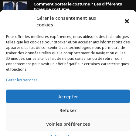
Comment porter le costume ? Les différents
types de costume
Gérer le consentement aux
8 Ans Ago
cookies
Pour offrir les meilleures expériences, nous utilisons des technologies
INSTAGRAM
telles que les cookies pour stocker et/ou accéder aux informations des
appareils. Le fait de consentir à ces technologies nous permettra de
traiter des données telles que le comportement de navigation ou les
Configuration error or no pictures...
ID uniques sur ce site. Le fait de ne pas consentir ou de retirer son
consentement peut avoir un effet négatif sur certaines caractéristiques
et fonctions.
Gérer les services
Accepter
Refuser
Voir les préférences
TCHEYA © 2017 – www.tcheya.com | All rights reserved