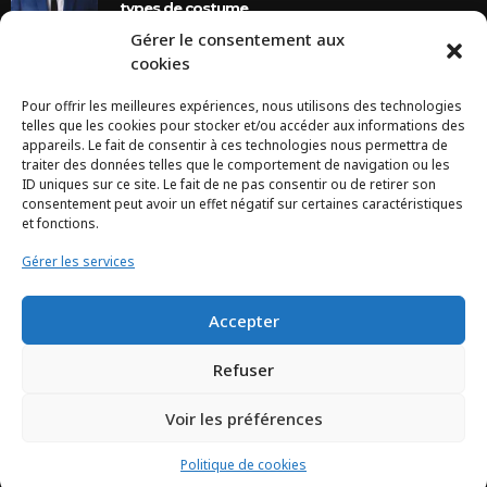
types de costume
Gérer le consentement aux
8 Ans Ago
cookies
Pour offrir les meilleures expériences, nous utilisons des technologies
INSTAGRAM
telles que les cookies pour stocker et/ou accéder aux informations des
appareils. Le fait de consentir à ces technologies nous permettra de
traiter des données telles que le comportement de navigation ou les
Configuration error or no pictures...
ID uniques sur ce site. Le fait de ne pas consentir ou de retirer son
consentement peut avoir un effet négatif sur certaines caractéristiques
et fonctions.
Gérer les services
Accepter
Refuser
Voir les préférences
TCHEYA © 2017 – www.tcheya.com | All rights reserved
Politique de cookies