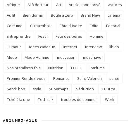
Afrique
Allô docteur
Art
Article sponsorisé
astuces
Au lit
Bien dormir
Boule à zéro
Brand New
cinéma
Costume
Culturethnik
Côte d'Ivoire
Edito
Editorial
Entreprendre
Festif
Fête des pères
Homme
Humour
Idées cadeaux
Internet
Interview
libido
Mode
Mode Homme
motivation
must have
Nos premières fois
Nutrition
OTOT
Parfums
Premier Rendez-vous
Romance
Saint-Valentin
santé
Sentir bon
style
Superpapa
Séduction
TCHEYA
Tchê à la une
Tech talk
troubles du sommeil
Work
ABONNEZ-VOUS