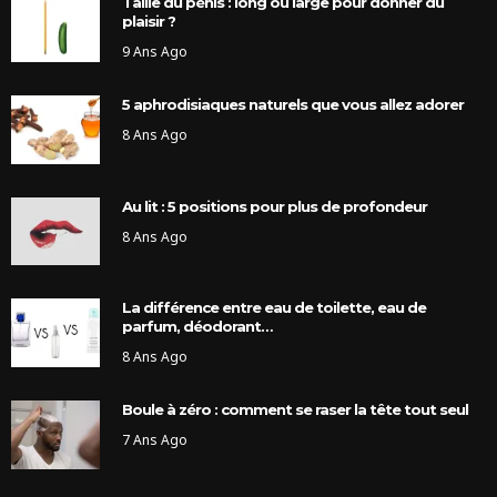
Taille du pénis : long ou large pour donner du
plaisir ?
9 Ans Ago
5 aphrodisiaques naturels que vous allez adorer
8 Ans Ago
Au lit : 5 positions pour plus de profondeur
8 Ans Ago
La différence entre eau de toilette, eau de
parfum, déodorant…
8 Ans Ago
Boule à zéro : comment se raser la tête tout seul
7 Ans Ago