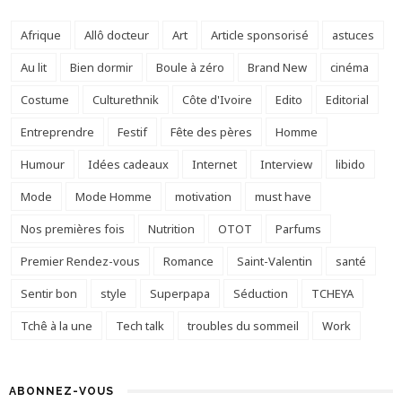
Afrique
Allô docteur
Art
Article sponsorisé
astuces
Au lit
Bien dormir
Boule à zéro
Brand New
cinéma
Costume
Culturethnik
Côte d'Ivoire
Edito
Editorial
Entreprendre
Festif
Fête des pères
Homme
Humour
Idées cadeaux
Internet
Interview
libido
Mode
Mode Homme
motivation
must have
Nos premières fois
Nutrition
OTOT
Parfums
Premier Rendez-vous
Romance
Saint-Valentin
santé
Sentir bon
style
Superpapa
Séduction
TCHEYA
Tchê à la une
Tech talk
troubles du sommeil
Work
ABONNEZ-VOUS