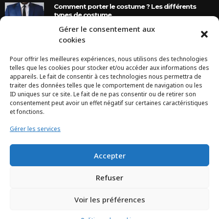
Comment porter le costume ? Les différents
types de costume
Gérer le consentement aux
8 Ans Ago
cookies
Pour offrir les meilleures expériences, nous utilisons des technologies
INSTAGRAM
telles que les cookies pour stocker et/ou accéder aux informations des
appareils. Le fait de consentir à ces technologies nous permettra de
traiter des données telles que le comportement de navigation ou les
Configuration error or no pictures...
ID uniques sur ce site. Le fait de ne pas consentir ou de retirer son
consentement peut avoir un effet négatif sur certaines caractéristiques
et fonctions.
Gérer les services
Accepter
Refuser
Voir les préférences
TCHEYA © 2017 – www.tcheya.com | All rights reserved