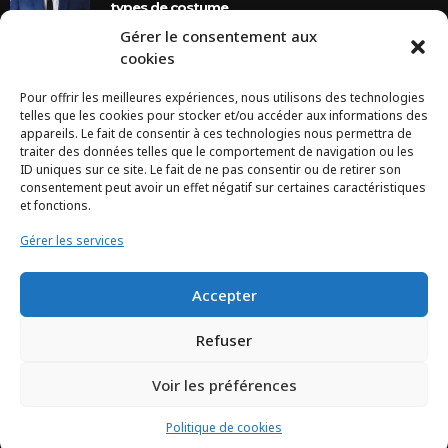
types de costume
Gérer le consentement aux
8 Ans Ago
cookies
Pour offrir les meilleures expériences, nous utilisons des technologies
INSTAGRAM
telles que les cookies pour stocker et/ou accéder aux informations des
appareils. Le fait de consentir à ces technologies nous permettra de
traiter des données telles que le comportement de navigation ou les
Configuration error or no pictures...
ID uniques sur ce site. Le fait de ne pas consentir ou de retirer son
consentement peut avoir un effet négatif sur certaines caractéristiques
et fonctions.
Gérer les services
Accepter
Refuser
Voir les préférences
TCHEYA © 2017 – www.tcheya.com | All rights reserved
Politique de cookies