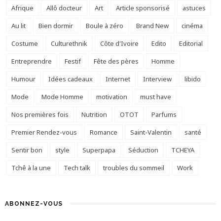
Afrique
Allô docteur
Art
Article sponsorisé
astuces
Au lit
Bien dormir
Boule à zéro
Brand New
cinéma
Costume
Culturethnik
Côte d'Ivoire
Edito
Editorial
Entreprendre
Festif
Fête des pères
Homme
Humour
Idées cadeaux
Internet
Interview
libido
Mode
Mode Homme
motivation
must have
Nos premières fois
Nutrition
OTOT
Parfums
Premier Rendez-vous
Romance
Saint-Valentin
santé
Sentir bon
style
Superpapa
Séduction
TCHEYA
Tchê à la une
Tech talk
troubles du sommeil
Work
ABONNEZ-VOUS