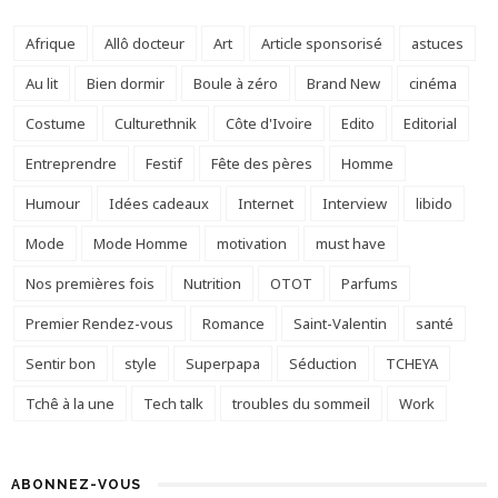
Afrique
Allô docteur
Art
Article sponsorisé
astuces
Au lit
Bien dormir
Boule à zéro
Brand New
cinéma
Costume
Culturethnik
Côte d'Ivoire
Edito
Editorial
Entreprendre
Festif
Fête des pères
Homme
Humour
Idées cadeaux
Internet
Interview
libido
Mode
Mode Homme
motivation
must have
Nos premières fois
Nutrition
OTOT
Parfums
Premier Rendez-vous
Romance
Saint-Valentin
santé
Sentir bon
style
Superpapa
Séduction
TCHEYA
Tchê à la une
Tech talk
troubles du sommeil
Work
ABONNEZ-VOUS