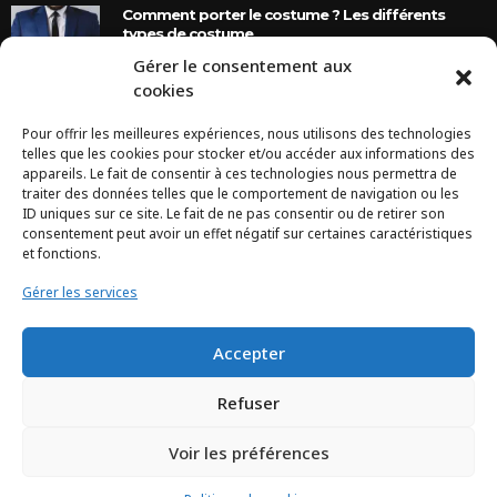
Comment porter le costume ? Les différents
types de costume
Gérer le consentement aux
8 Ans Ago
cookies
Pour offrir les meilleures expériences, nous utilisons des technologies
INSTAGRAM
telles que les cookies pour stocker et/ou accéder aux informations des
appareils. Le fait de consentir à ces technologies nous permettra de
traiter des données telles que le comportement de navigation ou les
Configuration error or no pictures...
ID uniques sur ce site. Le fait de ne pas consentir ou de retirer son
consentement peut avoir un effet négatif sur certaines caractéristiques
et fonctions.
Gérer les services
Accepter
Refuser
Voir les préférences
TCHEYA © 2017 – www.tcheya.com | All rights reserved