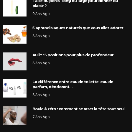
Taille du pénis : long ou large pour donner du
plaisir ?
9 Ans Ago
5 aphrodisiaques naturels que vous allez adorer
8 Ans Ago
Au lit : 5 positions pour plus de profondeur
8 Ans Ago
La différence entre eau de toilette, eau de
parfum, déodorant…
8 Ans Ago
Boule à zéro : comment se raser la tête tout seul
7 Ans Ago