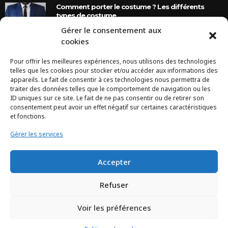
Comment porter le costume ? Les différents
types de costume
Gérer le consentement aux
8 Ans Ago
cookies
Pour offrir les meilleures expériences, nous utilisons des technologies
INSTAGRAM
telles que les cookies pour stocker et/ou accéder aux informations des
appareils. Le fait de consentir à ces technologies nous permettra de
traiter des données telles que le comportement de navigation ou les
Configuration error or no pictures...
ID uniques sur ce site. Le fait de ne pas consentir ou de retirer son
consentement peut avoir un effet négatif sur certaines caractéristiques
et fonctions.
Gérer les services
Accepter
Refuser
Voir les préférences
TCHEYA © 2017 – www.tcheya.com | All rights reserved