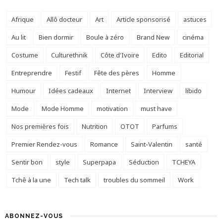
Afrique
Allô docteur
Art
Article sponsorisé
astuces
Au lit
Bien dormir
Boule à zéro
Brand New
cinéma
Costume
Culturethnik
Côte d'Ivoire
Edito
Editorial
Entreprendre
Festif
Fête des pères
Homme
Humour
Idées cadeaux
Internet
Interview
libido
Mode
Mode Homme
motivation
must have
Nos premières fois
Nutrition
OTOT
Parfums
Premier Rendez-vous
Romance
Saint-Valentin
santé
Sentir bon
style
Superpapa
Séduction
TCHEYA
Tchê à la une
Tech talk
troubles du sommeil
Work
ABONNEZ-VOUS