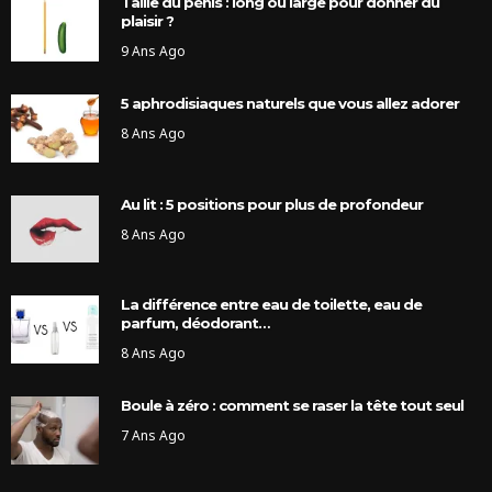
Taille du pénis : long ou large pour donner du
plaisir ?
9 Ans Ago
5 aphrodisiaques naturels que vous allez adorer
8 Ans Ago
Au lit : 5 positions pour plus de profondeur
8 Ans Ago
La différence entre eau de toilette, eau de
parfum, déodorant…
8 Ans Ago
Boule à zéro : comment se raser la tête tout seul
7 Ans Ago