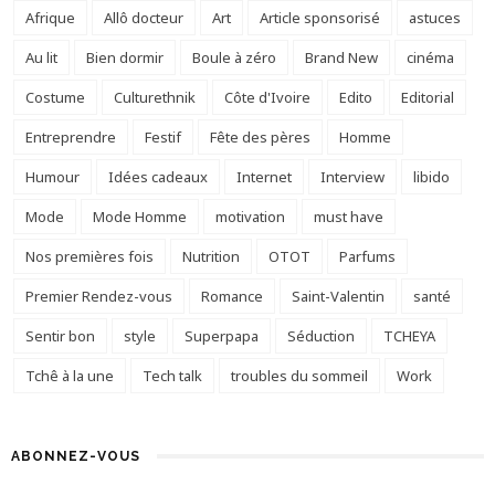
Afrique
Allô docteur
Art
Article sponsorisé
astuces
Au lit
Bien dormir
Boule à zéro
Brand New
cinéma
Costume
Culturethnik
Côte d'Ivoire
Edito
Editorial
Entreprendre
Festif
Fête des pères
Homme
Humour
Idées cadeaux
Internet
Interview
libido
Mode
Mode Homme
motivation
must have
Nos premières fois
Nutrition
OTOT
Parfums
Premier Rendez-vous
Romance
Saint-Valentin
santé
Sentir bon
style
Superpapa
Séduction
TCHEYA
Tchê à la une
Tech talk
troubles du sommeil
Work
ABONNEZ-VOUS