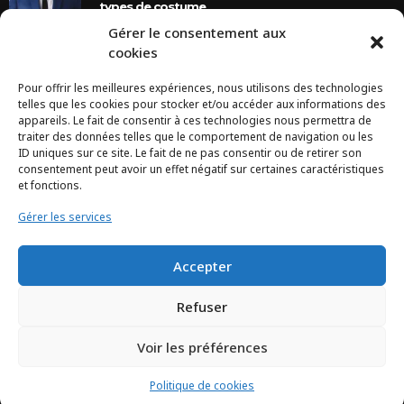
types de costume
Gérer le consentement aux
8 Ans Ago
cookies
Pour offrir les meilleures expériences, nous utilisons des technologies
INSTAGRAM
telles que les cookies pour stocker et/ou accéder aux informations des
appareils. Le fait de consentir à ces technologies nous permettra de
traiter des données telles que le comportement de navigation ou les
Configuration error or no pictures...
ID uniques sur ce site. Le fait de ne pas consentir ou de retirer son
consentement peut avoir un effet négatif sur certaines caractéristiques
et fonctions.
Gérer les services
Accepter
Refuser
Voir les préférences
TCHEYA © 2017 – www.tcheya.com | All rights reserved
Politique de cookies