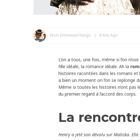
Etser Emmanuel Kango
8 Ans Ago
L’on a tous, une fois, même si l’on n’ose 
fille idéale, la romance idéale. Ah la
rom
histoires racontées dans les romans et l
a bien un moment on l’on se replonge da
Même si toutes les histoires n’ont pas l
du premier regard à l’accord des corps.
La rencontr
Henry a jeté son dévolu sur Malicka. Elle 