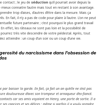
e contact ; le jeu de
séduction
qu’il pourrait avoir depuis la
e mieux connaitre l’autre mais tout en restant à son avantage.
prendre trop d’aises, d’autres d’être dans la mesure. Mais ça
ls. En fait, il n’y a pas de code pour plaire à l’autre. L’on ne peut
ntuelle future partenaire ; c’est pourquoi le plus grand travail
En effet, les râteaux ne sont pas loin et la possibilité de
 pourrez très vite descendre de votre piédestal. Après, tout
ez atteindre : un coup d’un soir ou un coup d’une vie.
ngerosité du narcissisme dans l’obsession de
dos
 par baisser la garde. En fait, ça fait un an qu’elle ne s’est pas
ure douloureuse d’avec son trompeur et arnaqueur d’ex-fiancé.
s contacts car ses amis voyaient en Henry, une porte de sortie. Il a
er ses caprices et ses délires ; même si parfois il a voulu prendre