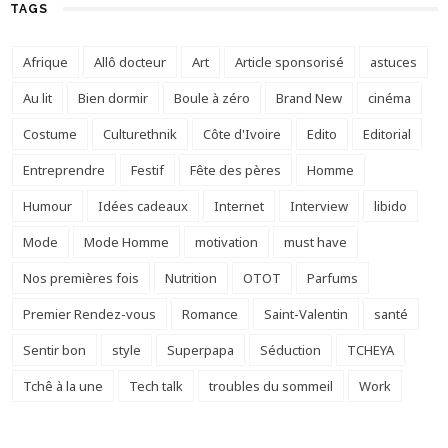
TAGS
Afrique
Allô docteur
Art
Article sponsorisé
astuces
Au lit
Bien dormir
Boule à zéro
Brand New
cinéma
Costume
Culturethnik
Côte d'Ivoire
Edito
Editorial
Entreprendre
Festif
Fête des pères
Homme
Humour
Idées cadeaux
Internet
Interview
libido
Mode
Mode Homme
motivation
must have
Nos premières fois
Nutrition
OTOT
Parfums
Premier Rendez-vous
Romance
Saint-Valentin
santé
Sentir bon
style
Superpapa
Séduction
TCHEYA
Tchê à la une
Tech talk
troubles du sommeil
Work