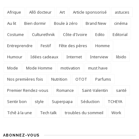
Afrique
Allô docteur
Art
Article sponsorisé
astuces
Au lit
Bien dormir
Boule à zéro
Brand New
cinéma
Costume
Culturethnik
Côte d'Ivoire
Edito
Editorial
Entreprendre
Festif
Fête des pères
Homme
Humour
Idées cadeaux
Internet
Interview
libido
Mode
Mode Homme
motivation
must have
Nos premières fois
Nutrition
OTOT
Parfums
Premier Rendez-vous
Romance
Saint-Valentin
santé
Sentir bon
style
Superpapa
Séduction
TCHEYA
Tchê à la une
Tech talk
troubles du sommeil
Work
ABONNEZ-VOUS