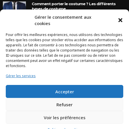
Comment porter le costume ? Les différents
types de costume
Gérer le consentement aux
8 Ans Ago
cookies
Pour offrir les meilleures expériences, nous utilisons des technologies
INSTAGRAM
telles que les cookies pour stocker et/ou accéder aux informations des
appareils. Le fait de consentir à ces technologies nous permettra de
traiter des données telles que le comportement de navigation ou les
Configuration error or no pictures...
ID uniques sur ce site. Le fait de ne pas consentir ou de retirer son
consentement peut avoir un effet négatif sur certaines caractéristiques
et fonctions.
Gérer les services
Accepter
Refuser
Voir les préférences
TCHEYA © 2017 – www.tcheya.com | All rights reserved