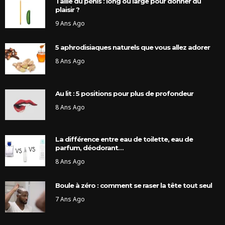
Taille du pénis : long ou large pour donner du
plaisir ?
9 Ans Ago
5 aphrodisiaques naturels que vous allez adorer
8 Ans Ago
Au lit : 5 positions pour plus de profondeur
8 Ans Ago
La différence entre eau de toilette, eau de
parfum, déodorant…
8 Ans Ago
Boule à zéro : comment se raser la tête tout seul
7 Ans Ago