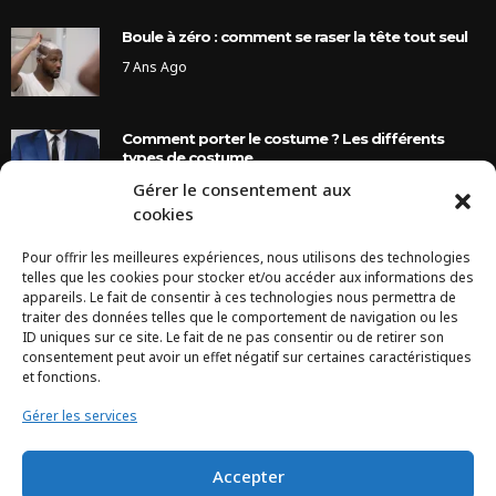
Boule à zéro : comment se raser la tête tout seul
7 Ans Ago
Comment porter le costume ? Les différents
types de costume
Gérer le consentement aux
8 Ans Ago
cookies
Pour offrir les meilleures expériences, nous utilisons des technologies
INSTAGRAM
telles que les cookies pour stocker et/ou accéder aux informations des
appareils. Le fait de consentir à ces technologies nous permettra de
traiter des données telles que le comportement de navigation ou les
Configuration error or no pictures...
ID uniques sur ce site. Le fait de ne pas consentir ou de retirer son
consentement peut avoir un effet négatif sur certaines caractéristiques
et fonctions.
Gérer les services
Accepter