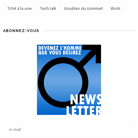
Tchê à la une
Tech talk
troubles du sommeil
Work
ABONNEZ-VOUS