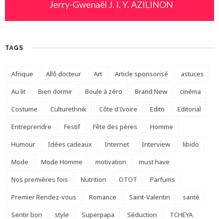
TAGS
Afrique
Allô docteur
Art
Article sponsorisé
astuces
Au lit
Bien dormir
Boule à zéro
Brand New
cinéma
Costume
Culturethnik
Côte d'Ivoire
Edito
Editorial
Entreprendre
Festif
Fête des pères
Homme
Humour
Idées cadeaux
Internet
Interview
libido
Mode
Mode Homme
motivation
must have
Nos premières fois
Nutrition
OTOT
Parfums
Premier Rendez-vous
Romance
Saint-Valentin
santé
Sentir bon
style
Superpapa
Séduction
TCHEYA