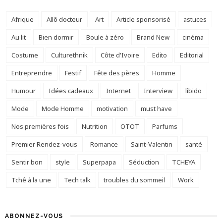
Afrique
Allô docteur
Art
Article sponsorisé
astuces
Au lit
Bien dormir
Boule à zéro
Brand New
cinéma
Costume
Culturethnik
Côte d'Ivoire
Edito
Editorial
Entreprendre
Festif
Fête des pères
Homme
Humour
Idées cadeaux
Internet
Interview
libido
Mode
Mode Homme
motivation
must have
Nos premières fois
Nutrition
OTOT
Parfums
Premier Rendez-vous
Romance
Saint-Valentin
santé
Sentir bon
style
Superpapa
Séduction
TCHEYA
Tchê à la une
Tech talk
troubles du sommeil
Work
ABONNEZ-VOUS