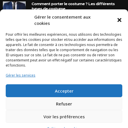
Comment porter le costume ? Les différents
types de costume
Gérer le consentement aux
8 Ans Ago
cookies
Pour offrir les meilleures expériences, nous utilisons des technologies
INSTAGRAM
telles que les cookies pour stocker et/ou accéder aux informations des
appareils. Le fait de consentir à ces technologies nous permettra de
traiter des données telles que le comportement de navigation ou les
Configuration error or no pictures...
ID uniques sur ce site. Le fait de ne pas consentir ou de retirer son
consentement peut avoir un effet négatif sur certaines caractéristiques
et fonctions.
Gérer les services
Accepter
Refuser
Voir les préférences
TCHEYA © 2017 – www.tcheya.com | All rights reserved