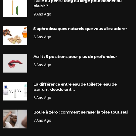
Taille du pénis : long ou large pour donner du
plaisir ?
9 Ans Ago
5 aphrodisiaques naturels que vous allez adorer
8 Ans Ago
Au lit : 5 positions pour plus de profondeur
8 Ans Ago
La différence entre eau de toilette, eau de
parfum, déodorant…
8 Ans Ago
Boule à zéro : comment se raser la tête tout seul
7 Ans Ago