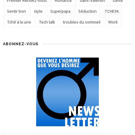
Premier Rendez-vous
Romance
Saint-Valentin
santé
Sentir bon
style
Superpapa
Séduction
TCHEYA
Tchê à la une
Tech talk
troubles du sommeil
Work
ABONNEZ-VOUS