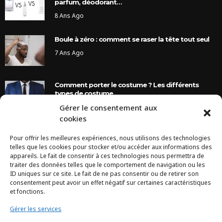
parfum, déodorant…
8 Ans Ago
Boule à zéro : comment se raser la tête tout seul
7 Ans Ago
Comment porter le costume ? Les différents
types de costume
Gérer le consentement aux
8 Ans Ago
cookies
Pour offrir les meilleures expériences, nous utilisons des technologies
INSTAGRAM
telles que les cookies pour stocker et/ou accéder aux informations des
appareils. Le fait de consentir à ces technologies nous permettra de
traiter des données telles que le comportement de navigation ou les
Configuration error or no pictures...
ID uniques sur ce site. Le fait de ne pas consentir ou de retirer son
consentement peut avoir un effet négatif sur certaines caractéristiques
et fonctions.
Gérer les services