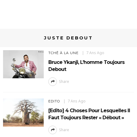
JUSTE DEBOUT
7 Ans Ago
TCHÊ À LA UNE
Bruce Ykanji, L’homme Toujours
Debout
Share
7 Ans Ago
EDITO
[Edito] 4 Choses Pour Lesquelles Il
Faut Toujours Rester « Débout »
Share