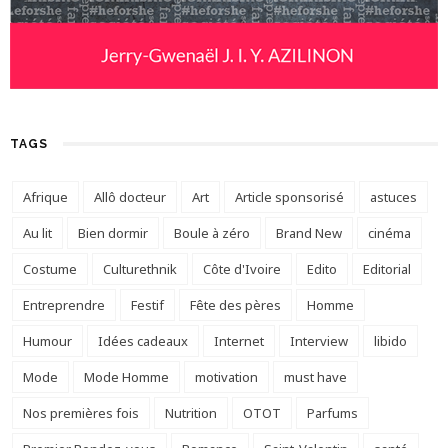
TAGS
Afrique
Allô docteur
Art
Article sponsorisé
astuces
Au lit
Bien dormir
Boule à zéro
Brand New
cinéma
Costume
Culturethnik
Côte d'Ivoire
Edito
Editorial
Entreprendre
Festif
Fête des pères
Homme
Humour
Idées cadeaux
Internet
Interview
libido
Mode
Mode Homme
motivation
must have
Nos premières fois
Nutrition
OTOT
Parfums