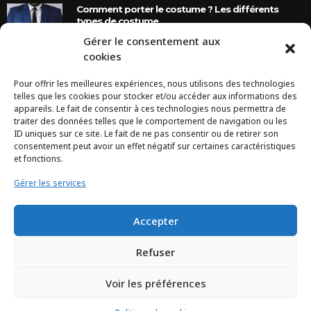
Comment porter le costume ? Les différents
types de costume
Gérer le consentement aux
8 Ans Ago
cookies
Pour offrir les meilleures expériences, nous utilisons des technologies
INSTAGRAM
telles que les cookies pour stocker et/ou accéder aux informations des
appareils. Le fait de consentir à ces technologies nous permettra de
traiter des données telles que le comportement de navigation ou les
Configuration error or no pictures...
ID uniques sur ce site. Le fait de ne pas consentir ou de retirer son
consentement peut avoir un effet négatif sur certaines caractéristiques
et fonctions.
Gérer les services
Accepter
Refuser
Voir les préférences
TCHEYA © 2017 – www.tcheya.com | All rights reserved