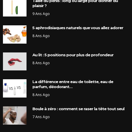
Taille du pénis : long ou large pour donner du
plaisir ?
9 Ans Ago
5 aphrodisiaques naturels que vous allez adorer
8 Ans Ago
Au lit : 5 positions pour plus de profondeur
8 Ans Ago
La différence entre eau de toilette, eau de
parfum, déodorant…
8 Ans Ago
Boule à zéro : comment se raser la tête tout seul
7 Ans Ago