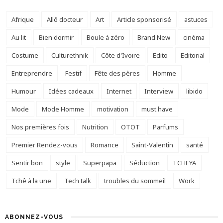
Afrique
Allô docteur
Art
Article sponsorisé
astuces
Au lit
Bien dormir
Boule à zéro
Brand New
cinéma
Costume
Culturethnik
Côte d'Ivoire
Edito
Editorial
Entreprendre
Festif
Fête des pères
Homme
Humour
Idées cadeaux
Internet
Interview
libido
Mode
Mode Homme
motivation
must have
Nos premières fois
Nutrition
OTOT
Parfums
Premier Rendez-vous
Romance
Saint-Valentin
santé
Sentir bon
style
Superpapa
Séduction
TCHEYA
Tchê à la une
Tech talk
troubles du sommeil
Work
ABONNEZ-VOUS