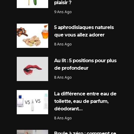
plaisir ?
9 Ans Ago
5 aphrodisiaques naturels
que vous allez adorer
8 Ans Ago
Au lit : 5 positions pour plus
de profondeur
8 Ans Ago
La différence entre eau de
toilette, eau de parfum,
déodorant…
8 Ans Ago
Boule à zéro : comment se