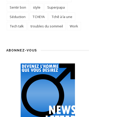
Sentir bon
style
Superpapa
Séduction
TCHEYA
Tchê à la une
Tech talk
troubles du sommeil
Work
ABONNEZ-VOUS