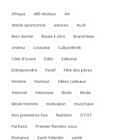
Afrique
Allô docteur
Art
Article sponsorisé
astuces
Au lit
Bien dormir
Boule à zéro
Brand New
cinéma
Costume
Culturethnik
Côte d'Ivoire
Edito
Editorial
Entreprendre
Festif
Fête des pères
Homme
Humour
Idées cadeaux
Internet
Interview
libido
Mode
Mode Homme
motivation
must have
Nos premières fois
Nutrition
OTOT
Parfums
Premier Rendez-vous
Romance
Saint-Valentin
santé