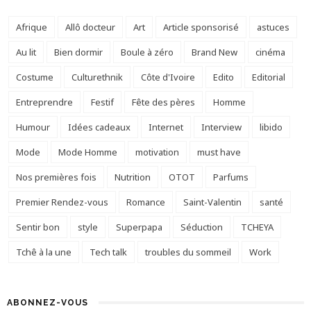
Afrique
Allô docteur
Art
Article sponsorisé
astuces
Au lit
Bien dormir
Boule à zéro
Brand New
cinéma
Costume
Culturethnik
Côte d'Ivoire
Edito
Editorial
Entreprendre
Festif
Fête des pères
Homme
Humour
Idées cadeaux
Internet
Interview
libido
Mode
Mode Homme
motivation
must have
Nos premières fois
Nutrition
OTOT
Parfums
Premier Rendez-vous
Romance
Saint-Valentin
santé
Sentir bon
style
Superpapa
Séduction
TCHEYA
Tchê à la une
Tech talk
troubles du sommeil
Work
ABONNEZ-VOUS