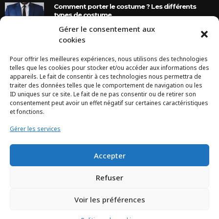
Comment porter le costume ? Les différents
types de costume
Gérer le consentement aux
8 Ans Ago
cookies
Pour offrir les meilleures expériences, nous utilisons des technologies
INSTAGRAM
telles que les cookies pour stocker et/ou accéder aux informations des
appareils. Le fait de consentir à ces technologies nous permettra de
traiter des données telles que le comportement de navigation ou les
Configuration error or no pictures...
ID uniques sur ce site. Le fait de ne pas consentir ou de retirer son
consentement peut avoir un effet négatif sur certaines caractéristiques
et fonctions.
Gérer les services
Accepter
Refuser
Voir les préférences
TCHEYA © 2017 – www.tcheya.com | All rights reserved