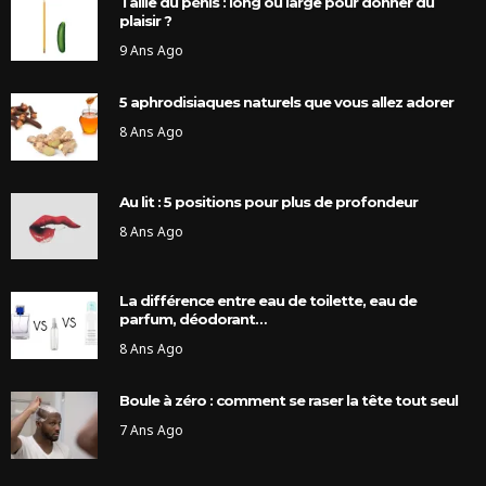
Taille du pénis : long ou large pour donner du
plaisir ?
9 Ans Ago
5 aphrodisiaques naturels que vous allez adorer
8 Ans Ago
Au lit : 5 positions pour plus de profondeur
8 Ans Ago
La différence entre eau de toilette, eau de
parfum, déodorant…
8 Ans Ago
Boule à zéro : comment se raser la tête tout seul
7 Ans Ago