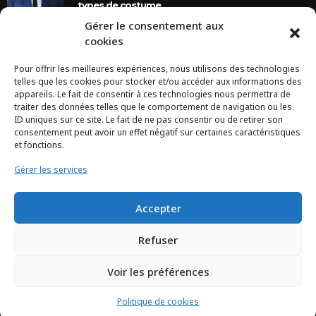
types de costume
Gérer le consentement aux
8 Ans Ago
cookies
Pour offrir les meilleures expériences, nous utilisons des technologies
INSTAGRAM
telles que les cookies pour stocker et/ou accéder aux informations des
appareils. Le fait de consentir à ces technologies nous permettra de
traiter des données telles que le comportement de navigation ou les
Configuration error or no pictures...
ID uniques sur ce site. Le fait de ne pas consentir ou de retirer son
consentement peut avoir un effet négatif sur certaines caractéristiques
et fonctions.
Gérer les services
Accepter
Refuser
Voir les préférences
TCHEYA © 2017 – www.tcheya.com | All rights reserved
Politique de cookies