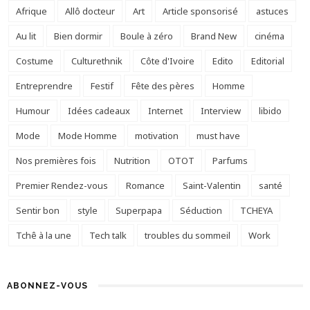
Afrique
Allô docteur
Art
Article sponsorisé
astuces
Au lit
Bien dormir
Boule à zéro
Brand New
cinéma
Costume
Culturethnik
Côte d'Ivoire
Edito
Editorial
Entreprendre
Festif
Fête des pères
Homme
Humour
Idées cadeaux
Internet
Interview
libido
Mode
Mode Homme
motivation
must have
Nos premières fois
Nutrition
OTOT
Parfums
Premier Rendez-vous
Romance
Saint-Valentin
santé
Sentir bon
style
Superpapa
Séduction
TCHEYA
Tchê à la une
Tech talk
troubles du sommeil
Work
ABONNEZ-VOUS