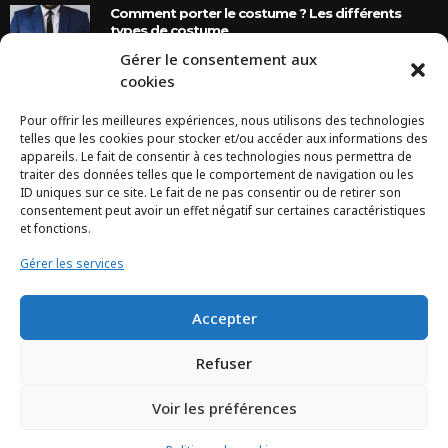
Comment porter le costume ? Les différents
types de costume
Gérer le consentement aux
8 Ans Ago
cookies
Pour offrir les meilleures expériences, nous utilisons des technologies
INSTAGRAM
telles que les cookies pour stocker et/ou accéder aux informations des
appareils. Le fait de consentir à ces technologies nous permettra de
traiter des données telles que le comportement de navigation ou les
Configuration error or no pictures...
ID uniques sur ce site. Le fait de ne pas consentir ou de retirer son
consentement peut avoir un effet négatif sur certaines caractéristiques
et fonctions.
Gérer les services
Accepter
Refuser
Voir les préférences
TCHEYA © 2017 – www.tcheya.com | All rights reserved