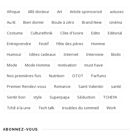
Afrique
Allô docteur
Art
Article sponsorisé
astuces
Au lit
Bien dormir
Boule à zéro
Brand New
cinéma
Costume
Culturethnik
Côte d'Ivoire
Edito
Editorial
Entreprendre
Festif
Fête des pères
Homme
Humour
Idées cadeaux
Internet
Interview
libido
Mode
Mode Homme
motivation
must have
Nos premières fois
Nutrition
OTOT
Parfums
Premier Rendez-vous
Romance
Saint-Valentin
santé
Sentir bon
style
Superpapa
Séduction
TCHEYA
Tchê à la une
Tech talk
troubles du sommeil
Work
ABONNEZ-VOUS