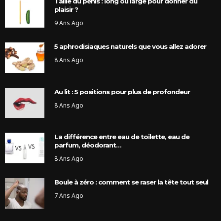
Taille du pénis : long ou large pour donner du
plaisir ?
9 Ans Ago
5 aphrodisiaques naturels que vous allez adorer
8 Ans Ago
Au lit : 5 positions pour plus de profondeur
8 Ans Ago
La différence entre eau de toilette, eau de
parfum, déodorant…
8 Ans Ago
Boule à zéro : comment se raser la tête tout seul
7 Ans Ago