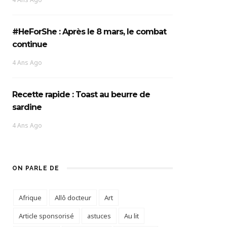
#HeForShe : Après le 8 mars, le combat
continue
4 Ans Ago
Recette rapide : Toast au beurre de
sardine
4 Ans Ago
ON PARLE DE
Afrique
Allô docteur
Art
Article sponsorisé
astuces
Au lit