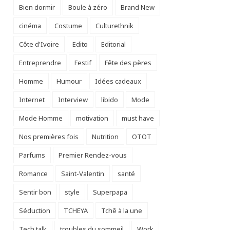
Bien dormir
Boule à zéro
Brand New
cinéma
Costume
Culturethnik
Côte d'Ivoire
Edito
Editorial
Entreprendre
Festif
Fête des pères
Homme
Humour
Idées cadeaux
Internet
Interview
libido
Mode
Mode Homme
motivation
must have
Nos premières fois
Nutrition
OTOT
Parfums
Premier Rendez-vous
Romance
Saint-Valentin
santé
Sentir bon
style
Superpapa
Séduction
TCHEYA
Tchê à la une
Tech talk
troubles du sommeil
Work