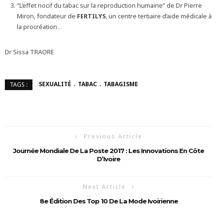
“L’effet nocif du tabac sur la reproduction humaine” de Dr Pierre
Miron, fondateur de
FERTILYS
, un centre tertiaire d’aide médicale à
la procréation .
Dr Sissa TRAORE
SEXUALITÉ
TABAC
TABAGISME
TAGS :
Previous Article
Journée Mondiale De La Poste 2017 : Les Innovations En Côte
D’Ivoire
Next Article
8e Édition Des Top 10 De La Mode Ivoirienne