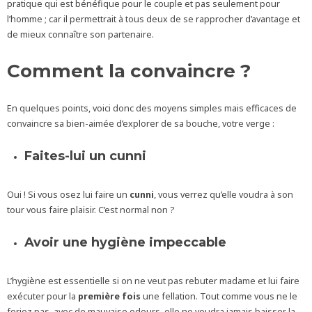
pratique qui est bénéfique pour le couple et pas seulement pour
l’homme ; car il permettrait à tous deux de se rapprocher d’avantage et
de mieux connaître son partenaire.
Comment la convaincre ?
En quelques points, voici donc des moyens simples mais efficaces de
convaincre sa bien-aimée d’explorer de sa bouche, votre verge :
Faites-lui un cunni
Oui ! Si vous osez lui faire un
cunni
, vous verrez qu’elle voudra à son
tour vous faire plaisir. C’est normal non ?
Avoir une hygiène impeccable
L’hygiène est essentielle si on ne veut pas rebuter madame et lui faire
exécuter pour la
première fois
une fellation. Tout comme vous ne le
feriez pas, avec de mauvaise odeurs, elle ne voudra jamais baisser la