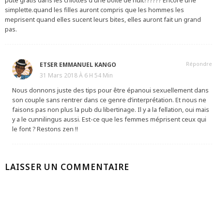
pute gratis dans les chiottes d une boite de nuit?????? Encore une
simplette.quand les filles auront compris que les hommes les
meprisent quand elles sucent leurs bites, elles auront fait un grand
pas.
Répondre
ETSER EMMANUEL KANGO
31 Mars 2018 À 6 H 54 Min
Nous donnons juste des tips pour être épanoui sexuellement dans
son couple sans rentrer dans ce genre d’interprétation. Et nous ne
faisons pas non plus la pub du libertinage. Il y a la fellation, oui mais
y a le cunnilingus aussi. Est-ce que les femmes méprisent ceux qui
le font ? Restons zen !!
LAISSER UN COMMENTAIRE