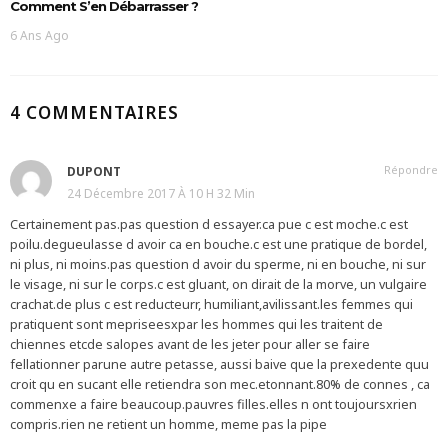
Comment S’en Débarrasser ?
6 Ans Ago
4 COMMENTAIRES
Répondre
DUPONT
24 Décembre 2017 À 10 H 32 Min
Certainement pas.pas question d essayer.ca pue c est moche.c est
poilu.degueulasse d avoir ca en bouche.c est une pratique de bordel,
ni plus, ni moins.pas question d avoir du sperme, ni en bouche, ni sur
le visage, ni sur le corps.c est gluant, on dirait de la morve, un vulgaire
crachat.de plus c est reducteurr, humiliant,avilissant.les femmes qui
pratiquent sont mepriseesxpar les hommes qui les traitent de
chiennes etcde salopes avant de les jeter pour aller se faire
fellationner parune autre petasse, aussi baive que la prexedente quu
croit qu en sucant elle retiendra son mec.etonnant.80% de connes , ca
commenxe a faire beaucoup.pauvres filles.elles n ont toujoursxrien
compris.rien ne retient un homme, meme pas la pipe