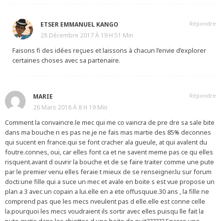
Répondre
ETSER EMMANUEL KANGO
28 Décembre 2017 À 19 H 51 Min
Faisons fi des idées reçues et laissons à chacun l’envie d’explorer
certaines choses avec sa partenaire.
Répondre
MARIE
26 Mars 2018 À 8 H 19 Min
Comment la convaincre.le mec qui me co vaincra de pre dre sa sale bite
dans ma bouche n es pas ne.je ne fais mas martie des 85% deconnes
qui sucent en france.qui se font cracher ala gueule, at qui avalent du
foutre.connes, oui, car elles font ca et ne savent meme pas ce qu elles
risquent.avant d ouvrir la bouche et de se faire traiter comme une pute
par le premier venu elles feraie t mieux de se renseigner.lu sur forum
docti:une fille qui a suce un mec et avale en boite s est vue propose un
plan a 3 avec un copain a lui.elle en a ete offusquue.30 ans , la fille ne
comprend pas que les mecs nveulent pas d elle.elle est conne celle
la.pourquoi les mecs voudraient ils sortir avec elles puisqu lle fait la