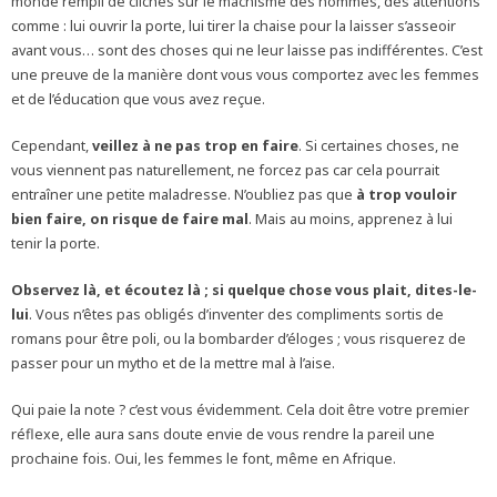
monde rempli de clichés sur le machisme des hommes, des attentions
comme : lui ouvrir la porte, lui tirer la chaise pour la laisser s’asseoir
avant vous… sont des choses qui ne leur laisse pas indifférentes. C’est
une preuve de la manière dont vous vous comportez avec les femmes
et de l’éducation que vous avez reçue.
Cependant,
veillez à ne pas trop en faire
. Si certaines choses, ne
vous viennent pas naturellement, ne forcez pas car cela pourrait
entraîner une petite maladresse. N’oubliez pas que
à trop vouloir
bien faire, on risque de faire mal
. Mais au moins, apprenez à lui
tenir la porte.
Observez là, et écoutez là ; si quelque chose vous plait, dites-le-
lui
. Vous n’êtes pas obligés d’inventer des compliments sortis de
romans pour être poli, ou la bombarder d’éloges ; vous risquerez de
passer pour un mytho et de la mettre mal à l’aise.
Qui paie la note ? c’est vous évidemment. Cela doit être votre premier
réflexe, elle aura sans doute envie de vous rendre la pareil une
prochaine fois. Oui, les femmes le font, même en Afrique.