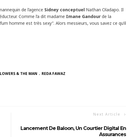
 mannequin de l’agence
Sidney conceptuel
Nathan Oladapo. Il
t séducteur. Comme l’a dit madame
Imane Gandour
de la
rfum homme est très sexy”.
Alors messieurs, vous savez ce qu’il
FLOWERS & THE MAN
REDA FAWAZ
Next Article
Lancement De Baloon, Un Courtier Digital En
Assurances