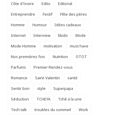
Côte d'Ivoire
Edito
Editorial
Entreprendre
Festif
Fête des pères
Homme
Humour
Idées cadeaux
Internet
Interview
libido
Mode
Mode Homme
motivation
must have
Nos premières fois
Nutrition
OTOT
Parfums
Premier Rendez-vous
Romance
Saint-Valentin
santé
Sentir bon
style
Superpapa
Séduction
TCHEYA
Tchê à la une
Tech talk
troubles du sommeil
Work