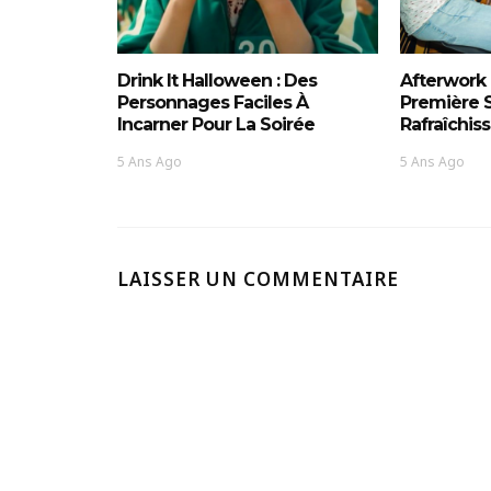
Drink It Halloween : Des
Afterwork 
Personnages Faciles À
Première 
Incarner Pour La Soirée
Rafraîchis
5 Ans Ago
5 Ans Ago
LAISSER UN COMMENTAIRE