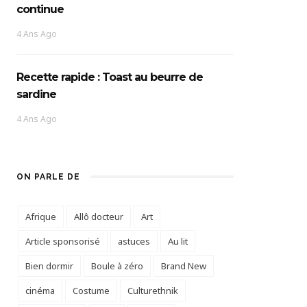
continue
4 Ans Ago
Recette rapide : Toast au beurre de
sardine
4 Ans Ago
ON PARLE DE
Afrique
Allô docteur
Art
Article sponsorisé
astuces
Au lit
Bien dormir
Boule à zéro
Brand New
cinéma
Costume
Culturethnik