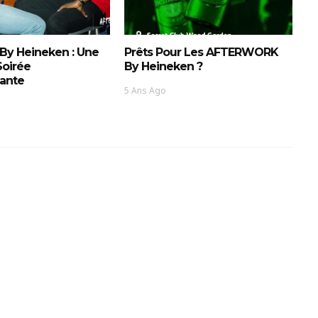
By Heineken : Une
Prêts Pour Les AFTERWORK
Soirée
By Heineken ?
sante
5 Ans Ago