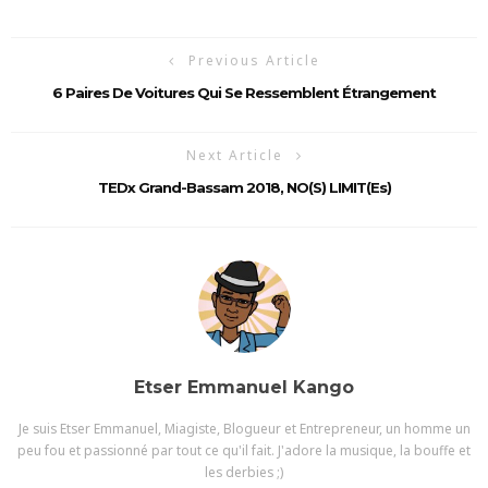
Previous Article
6 Paires De Voitures Qui Se Ressemblent Étrangement
Next Article
TEDx Grand-Bassam 2018, NO(s) LIMIT(es)
Etser Emmanuel Kango
Je suis Etser Emmanuel, Miagiste, Blogueur et Entrepreneur, un homme un
peu fou et passionné par tout ce qu'il fait. J'adore la musique, la bouffe et
les derbies ;)