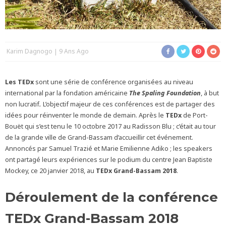
Karim Dagnogo
9 Ans Ago
Les TEDx
sont une série de conférence organisées au niveau
international par la fondation américaine
The Spaling Foundation
, à but
non lucratif
.
L’objectif majeur de ces conférences est de partager des
idées pour réinventer le monde de demain. Après le
TEDx
de Port-
Bouët qui s’est tenu le 10 octobre 2017 au Radisson Blu ; c’était au tour
de la grande ville de Grand-Bassam d’accueillir cet événement.
Annoncés par Samuel Trazié et Marie Emilienne Adiko ; les speakers
ont partagé leurs expériences sur le podium du centre Jean Baptiste
Mockey, ce 20 janvier 2018, au
TEDx Grand-Bassam 2018
.
Déroulement de la conférence
TEDx Grand-Bassam 2018