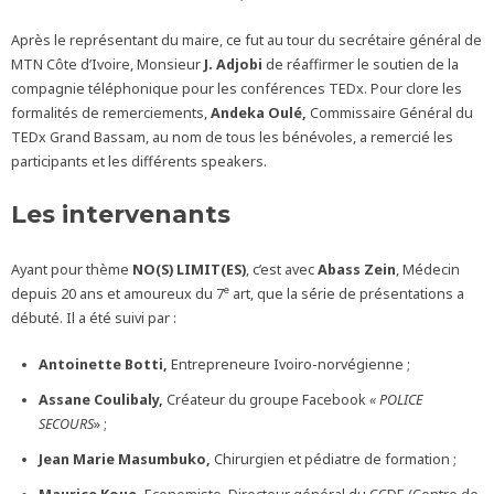
Après le représentant du maire, ce fut au tour du secrétaire général de
MTN Côte d’Ivoire, Monsieur
J. Adjobi
de réaffirmer le soutien de la
compagnie téléphonique pour les conférences TEDx. Pour clore les
formalités de remerciements,
Andeka Oulé,
Commissaire Général du
TEDx Grand Bassam, au nom de tous les bénévoles, a remercié les
participants et les différents speakers.
Les intervenants
Ayant pour thème
NO(S) LIMIT(ES)
, c’est avec
Abass Zein
, Médecin
e
depuis 20 ans et amoureux du 7
art, que la série de présentations a
débuté. Il a été suivi par :
Antoinette Botti,
Entrepreneure Ivoiro-norvégienne ;
Assane Coulibaly,
Créateur du groupe Facebook
« POLICE
SECOURS
» ;
Jean Marie Masumbuko,
Chirurgien et pédiatre de formation ;