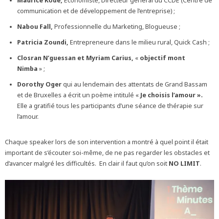
Maurice Koue,
Economiste, Directeur général du CCDE (Centre de
communication et de développement de l’entreprise) ;
Nabou Fall,
Professionnelle du Marketing, Blogueuse ;
Patricia Zoundi,
Entrepreneure dans le milieu rural, Quick Cash ;
Closran N’guessan et Myriam Carius,
«
objectif mont
Nimba
» ;
Dorothy Oger
qui au lendemain des attentats de Grand Bassam
et de Bruxelles a écrit un poème intitulé «
Je choisis l’amour ».
Elle a gratifié tous les participants d’une séance de thérapie sur
l’amour.
Chaque speaker lors de son intervention a montré à quel point il était
important de s’écouter soi-même, de ne pas regarder les obstacles et
d’avancer malgré les difficultés. En clair il faut qu’on soit
NO LIMIT
.