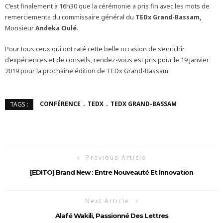
C’est finalement à 16h30 que la cérémonie a pris fin avec les mots de
remerciements du commissaire général du
TEDx Grand-Bassam,
Monsieur
Andeka Oulé
.
Pour tous ceux qui ont raté cette belle occasion de s’enrichir
d’expériences et de conseils, rendez-vous est pris pour le 19 janvier
2019 pour la prochaine édition de TEDx Grand-Bassam.
CONFÉRENCE
TEDX
TEDX GRAND-BASSAM
TAGS :
Previous Article
[EDITO] Brand New : Entre Nouveauté Et Innovation
Next Article
Alafé Wakili, Passionné Des Lettres