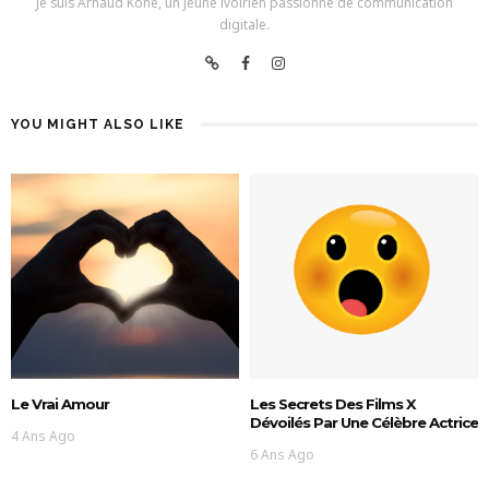
Je suis Arnaud Koné, un jeune ivoirien passionné de communication
digitale.
YOU MIGHT ALSO LIKE
Le Vrai Amour
Les Secrets Des Films X
Dévoilés Par Une Célèbre Actrice
4 Ans Ago
6 Ans Ago