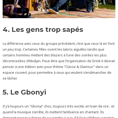
4. Les gens trop sapés
La différence avec ceux du groupe précédent, c’est que ceux là en font
un peu trop. Certaines filles osent les talons aiguilles tandis que
certains hommes mettent des blazers à l’une des soirées les plus
décontractées d’Abidjan. Peut-être que l’organisation de Drink it devrait
penser à une édition avec pour thème “Classe & Glamour” dans un
espace couvert, pour permettre à ceux qui veulent s’endimancher de
se lâcher.
5. Le Gbonyi
Il y’a toujours un “Gbonyi” choc, toujours très excité, en train de rire ; et
quand la musique s’arrête, ils mettent l’ambiance en chantant. Ils
donnent presque l’envie de se joindre à eux. S’il faut célébrer, autant le