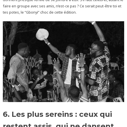
faire en groupe avec ses amis, n’est-ce pas ? Ce serait peut-être toi et
tes potes, le “Gbonyi” choc de cette édition.
6. Les plus sereins : ceux qui
restent assis, qui ne dansent