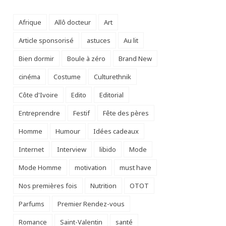
Afrique
Allô docteur
Art
Article sponsorisé
astuces
Au lit
Bien dormir
Boule à zéro
Brand New
cinéma
Costume
Culturethnik
Côte d'Ivoire
Edito
Editorial
Entreprendre
Festif
Fête des pères
Homme
Humour
Idées cadeaux
Internet
Interview
libido
Mode
Mode Homme
motivation
must have
Nos premières fois
Nutrition
OTOT
Parfums
Premier Rendez-vous
Romance
Saint-Valentin
santé