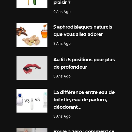
plaisir ?
9 Ans Ago
5 aphrodisiaques naturels
que vous allez adorer
8 Ans Ago
Au lit : 5 positions pour plus
de profondeur
8 Ans Ago
La différence entre eau de
toilette, eau de parfum,
déodorant…
8 Ans Ago
Boule à zéro : comment se