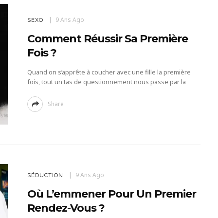
9 Ans Ago
SEXO
Comment Réussir Sa Première
Fois ?
Quand on s’apprête à coucher avec une fille la première
fois, tout un tas de questionnement nous passe par la
Share
9 Ans Ago
SÉDUCTION
Où L’emmener Pour Un Premier
Rendez-Vous ?