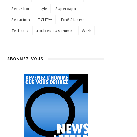
Sentir bon
style
Superpapa
Séduction
TCHEYA
Tchê à la une
Tech talk
troubles du sommeil
Work
ABONNEZ-VOUS