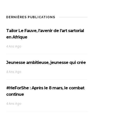
DERNIÈRES PUBLICATIONS
Tailor Le Fauve, l’avenir de l’art sartorial
en Afrique
4 Ans Ago
Jeunesse ambitieuse, jeunesse qui crée
4 Ans Ago
#HeForShe : Après le 8 mars, le combat
continue
4 Ans Ago