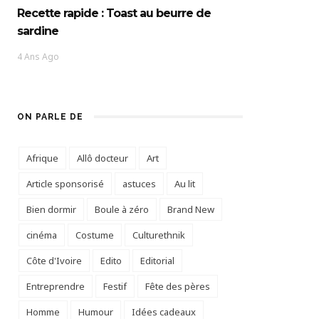
Recette rapide : Toast au beurre de
sardine
4 Ans Ago
ON PARLE DE
Afrique
Allô docteur
Art
Article sponsorisé
astuces
Au lit
Bien dormir
Boule à zéro
Brand New
cinéma
Costume
Culturethnik
Côte d'Ivoire
Edito
Editorial
Entreprendre
Festif
Fête des pères
Homme
Humour
Idées cadeaux