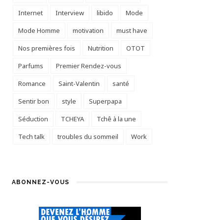
Internet
Interview
libido
Mode
Mode Homme
motivation
must have
Nos premières fois
Nutrition
OTOT
Parfums
Premier Rendez-vous
Romance
Saint-Valentin
santé
Sentir bon
style
Superpapa
Séduction
TCHEYA
Tchê à la une
Tech talk
troubles du sommeil
Work
ABONNEZ-VOUS