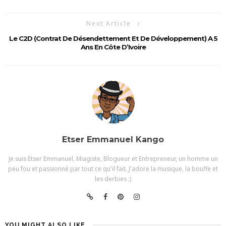
Next Article
Le C2D (Contrat De Désendettement Et De Développement) A 5
Ans En Côte D’Ivoire
Etser Emmanuel Kango
Je suis Etser Emmanuel, Miagiste, Blogueur et Entrepreneur, un homme un
peu fou et passionné par tout ce qu'il fait. J'adore la musique, la bouffe et
les derbies ;)
YOU MIGHT ALSO LIKE