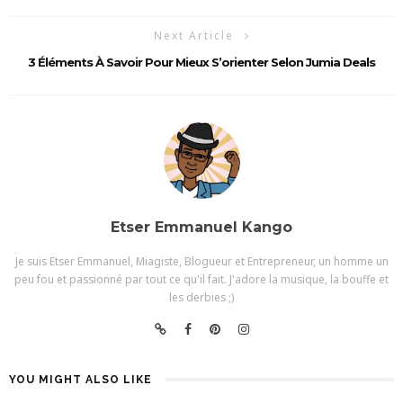
Next Article
3 Éléments À Savoir Pour Mieux S’orienter Selon Jumia Deals
Etser Emmanuel Kango
Je suis Etser Emmanuel, Miagiste, Blogueur et Entrepreneur, un homme un
peu fou et passionné par tout ce qu'il fait. J'adore la musique, la bouffe et
les derbies ;)
YOU MIGHT ALSO LIKE