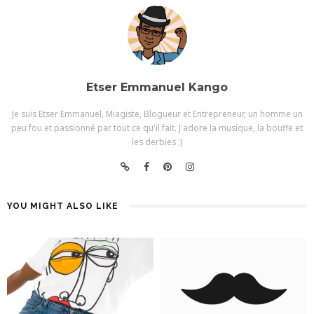
Etser Emmanuel Kango
Je suis Etser Emmanuel, Miagiste, Blogueur et Entrepreneur, un homme un
peu fou et passionné par tout ce qu'il fait. J'adore la musique, la bouffe et
les derbies ;)
YOU MIGHT ALSO LIKE