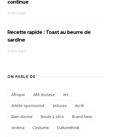
continue
4 Ans Ago
Recette rapide : Toast au beurre de
sardine
4 Ans Ago
ON PARLE DE
Afrique
Allô docteur
Art
Article sponsorisé
astuces
Au lit
Bien dormir
Boule à zéro
Brand New
cinéma
Costume
Culturethnik