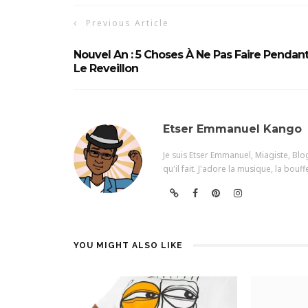
Previous Article
Nouvel An : 5 Choses À Ne Pas Faire Pendan
Le Reveillon
Etser Emmanuel Kango
Je suis Etser Emmanuel, Miagiste, Bl
qu'il fait. J'adore la musique, la bouffe
YOU MIGHT ALSO LIKE