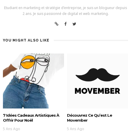
Etudiant en marketing et stratégie d'entreprise, je suis un blogueur depuis
2 ans. Je suis passionné de digital et web marketing.
YOU MIGHT ALSO LIKE
7 Idées Cadeaux Artistiques À
Découvrez Ce Qu’est Le
Offrir Pour Noël
Movember
5 Ans Ago
5 Ans Ago