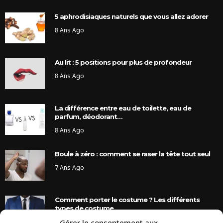
5 aphrodisiaques naturels que vous allez adorer
8 Ans Ago
Au lit : 5 positions pour plus de profondeur
8 Ans Ago
La différence entre eau de toilette, eau de
parfum, déodorant…
8 Ans Ago
Boule à zéro : comment se raser la tête tout seul
7 Ans Ago
Comment porter le costume ? Les différents
types de costume
8 Ans Ago
Gérer le consentement aux