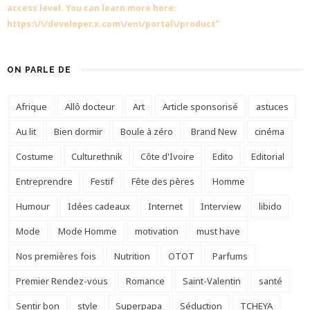
access level. You can learn more here:
https:\/\/developer.x.com\/en\/portal\/product"
ON PARLE DE
Afrique
Allô docteur
Art
Article sponsorisé
astuces
Au lit
Bien dormir
Boule à zéro
Brand New
cinéma
Costume
Culturethnik
Côte d'Ivoire
Edito
Editorial
Entreprendre
Festif
Fête des pères
Homme
Humour
Idées cadeaux
Internet
Interview
libido
Mode
Mode Homme
motivation
must have
Nos premières fois
Nutrition
OTOT
Parfums
Premier Rendez-vous
Romance
Saint-Valentin
santé
Sentir bon
style
Superpapa
Séduction
TCHEYA