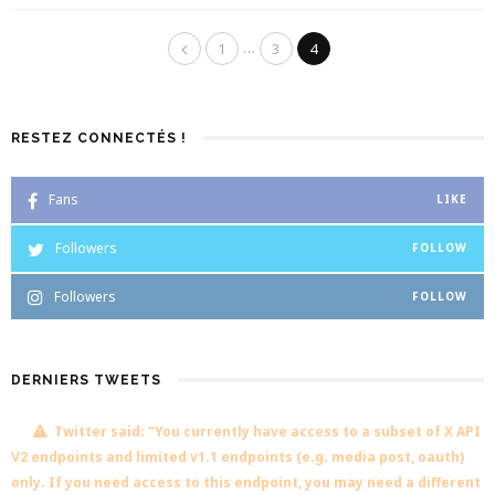
…
1
3
4
RESTEZ CONNECTÉS !
Fans
LIKE
Followers
FOLLOW
Followers
FOLLOW
DERNIERS TWEETS
Twitter said: "You currently have access to a subset of X API
V2 endpoints and limited v1.1 endpoints (e.g. media post, oauth)
only. If you need access to this endpoint, you may need a different