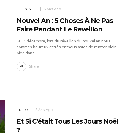
8 Ans Ago
LIFESTYLE
Nouvel An : 5 Choses À Ne Pas
Faire Pendant Le Reveillon
Le 31 décembre, lors du réveillon du nouvel an nous
sommes heureux et très enthousiastes de rentrer plein
pied dans
Share
8 Ans Ago
EDITO
Et Si C’était Tous Les Jours Noël
?