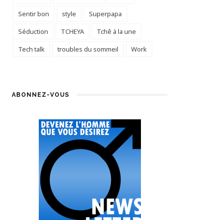
Sentir bon
style
Superpapa
Séduction
TCHEYA
Tchê à la une
Tech talk
troubles du sommeil
Work
ABONNEZ-VOUS