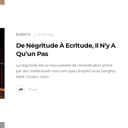
8 Ans Ago
EVENTS
De Négritude À Ecritude, Il N’y A
Qu’un Pas
La négritude est un mouvement de revendication prôné
par des intellectuels noirs tels que Léopold Seda Senghor,
Aimé Césaire, Léon
Share