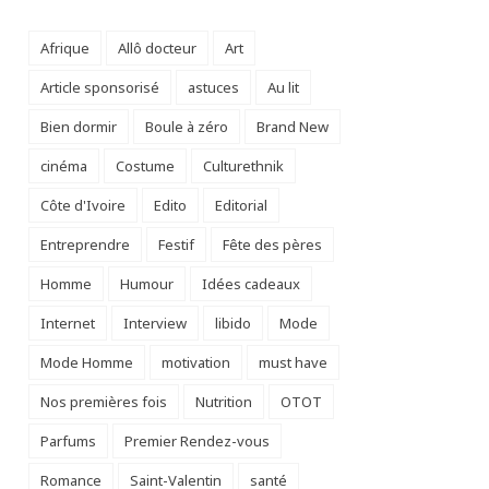
Afrique
Allô docteur
Art
Article sponsorisé
astuces
Au lit
Bien dormir
Boule à zéro
Brand New
cinéma
Costume
Culturethnik
Côte d'Ivoire
Edito
Editorial
Entreprendre
Festif
Fête des pères
Homme
Humour
Idées cadeaux
Internet
Interview
libido
Mode
Mode Homme
motivation
must have
Nos premières fois
Nutrition
OTOT
Parfums
Premier Rendez-vous
Romance
Saint-Valentin
santé