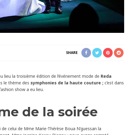
SHARE
eu lieu la troisième édition de l’événement mode de
Reda
us le thème des
symphonies de la haute couture ;
c’est dans
 fashion show a eu lieu.
e de la soirée
i de celui de Mme Marie-Thérèse Boua N’guessan la