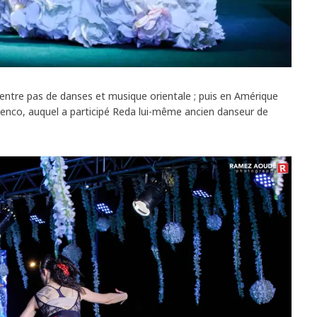
n entre pas de danses et musique orientale ; puis en Amérique
enco, auquel a participé Reda lui-même ancien danseur de