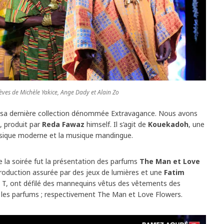
èves de Michèle Yakice, Ange Dady et Alain Zo
sa dernière collection dénommée Extravagance. Nous avons
e, produit par
Reda Fawaz
himself. Il s’agit de
Kouekadoh
, une
sique moderne et la musique mandingue.
e la soirée fut la présentation des parfums
The Man et Love
troduction assurée par des jeux de lumières et une
Fatim
e T, ont défilé des mannequins vêtus des vêtements des
r les parfums ; respectivement The Man et Love Flowers.