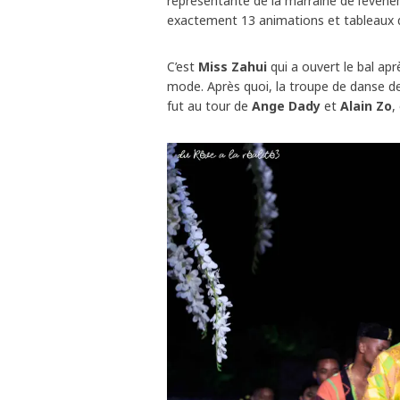
représentante de la marraine de l’évé
exactement 13 animations et tableaux q
C’est
Miss Zahui
qui a ouvert le bal ap
mode. Après quoi, la troupe de danse 
fut au tour de
Ange Dady
et
Alain Zo
,