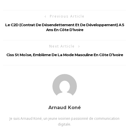
Previous Article
Le C2D (Contrat De Désendettement Et De Développement) A 5
Ans En Côte D’Ivoire
Next Article
Ciss St Moïse, Emblème De La Mode Masculine En Côte D’Ivoire
Arnaud Koné
Je suis Arnaud Koné, un jeune ivoirien passionné de communication
digitale.